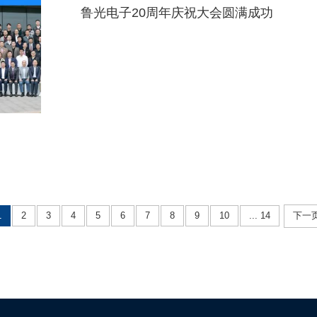
鲁光电子20周年庆祝大会圆满成功
1
2
3
4
5
6
7
8
9
10
... 14
下一