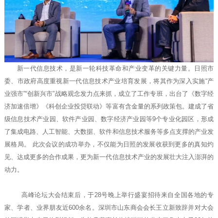
新一代信息技术，是新一轮科技革命和产业变革的关键力量。日照市
委、市政府高度重视新一代信息技术产业培育发展，将其作为深入实施“产
业强市”“创新兴市”战略观念发力点来抓，成立了工作专班，出台了《数字经
济加速倍增》《科创企业投贷联动》等富有含金量的系列政策包。建成了省
级信息技术产业园、软件产业园、数字经济产业园等9个专业化园区，形成
了集成电路、人工智能、大数据、软件和信息技术服务等多点支撑的产业发
展格局。 此次会议的成功举办，不仅能为日照的发展收获到更多的真知灼
见、达成更多的合作成果，更为新一代信息技术产业的发展壮大注入澎湃的
动力。
高峰论坛大会结束后，于28号晚上举行盛宴招待来自全国各地的专
家、学者、业界朋友近600余名。深圳市山东商会会长王立新致辞并对大会