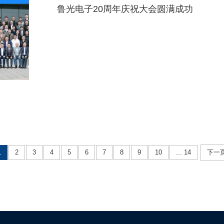
鲁光电子20周年庆祝大会圆满成功
1
2
3
4
5
6
7
8
9
10
... 14
下一