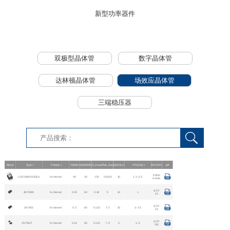
新型功率器件
双极型晶体管
数字晶体管
达林顿晶体管
场效应晶体管
三端稳压器
Reset
Type
Polarity
Pd(W)
V(BR)DS_min(V)
ID_max(A)
Rds_max(Ω）
@VGS(V)
VTH(GS)
PACKAGE
pdf
PDFN
LGE024N03-5DL8
N-channel
48
30
130
0.0024
10
1.2~2.3
5×6-8L
SOT-
2N7002K
N channel
0.35
60
0.34
5
10
1
23
SOT-
2N7002
N channel
0.2
60
0.115
7.5
10
1~2.5
23
SOT-
2N7002T
N channel
0.15
60
0.115
7.5
5
1~2
523