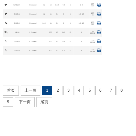
SOT-
2N7002W
N channel
0.2
60
0.115
7.5
5
1~2
323
SOT-
2SK3018
N channel
0.2
30
0.1
8
4
0.8~1.5
23
SOT-
2SK3019
N channel
0.15
30
0.1
8
4
0.8~1.5
523
TO-
10N30
N Channel
300
10
0.65
10
4
220AB
ITO-
10N30F
N Channel
300
10
0.9
10
4
220AB
ITO-
10N60F
N Channel
600
10
0.75
10
4
220AB
首页
上一页
1
2
3
4
5
6
7
8
9
下一页
尾页