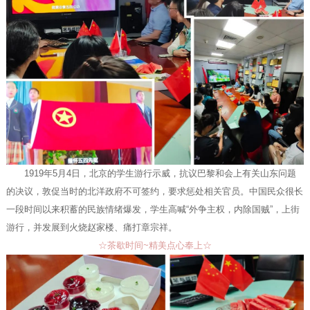
1919年5月4日，北京的学生游行示威，抗议巴黎和会上有关山东问题
的决议，敦促当时的北洋政府不可签约，要求惩处相关官员。中国民众很长
一段时间以来积蓄的民族情绪爆发，学生高喊“外争主权，内除国贼”，上街
游行，并发展到火烧赵家楼、痛打章宗祥。
☆茶歇时间~精美点心奉上☆