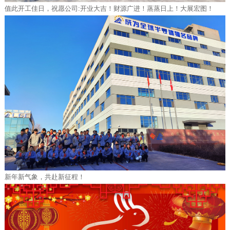
值此开工佳日，祝愿公司:开业大吉！财源广进！蒸蒸日上！大展宏图！
新年新气象，共赴新征程！